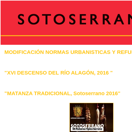
MODIFICACIÓN NORMAS URBANISTICAS Y REFU
"XVI DESCENSO DEL RÍO ALAGÓN, 2016 "
"MATANZA TRADICIONAL, Sotoserrano 2016"